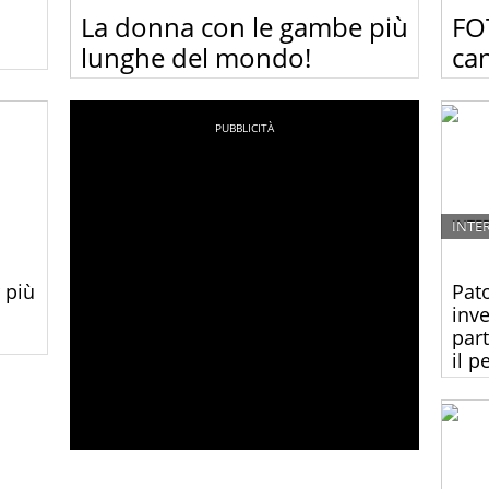
La donna con le gambe più
FO
lunghe del mondo!
can
rsetto
Guardate le foto della donna con le gambe più
Guard
tile
lunghe del mondo in compagnia dell’uomo più
inter
basso del mondo…una coppia davvero
interessante:-)
INTE
 più
Pato
inve
par
il p
una
la
La do
da un
anzia