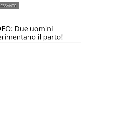
RESSANTE
DEO: Due uomini
rimentano il parto!
omini sperimentano i dolori del parto sulla
ia pelle durante una trasmissione TV …
ono da morire e si arrendono dopo 2 ore!