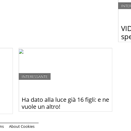
INTE
VI
spe
Due u
propr
soffr
INTERESSANTE
Ha dato alla luce già 16 figli: e ne
vuole un altro!
Guardate come scorre la vita della famiglia più
nifica
grande dell’Inghilterra. Potete immaginare quanto
ili
cibo si mangia in questa casa?
ns
About Cookies