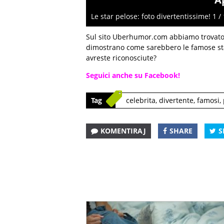
Le star pelose: foto divertentissime! 1 /
Sul sito Uberhumor.com abbiamo trovato u
dimostrano come sarebbero le famose sta
avreste riconosciute?
Seguici anche su Facebook!
Tag
celebrita
,
divertente
,
famosi
,
KOMENTIRAJ
SHARE
S