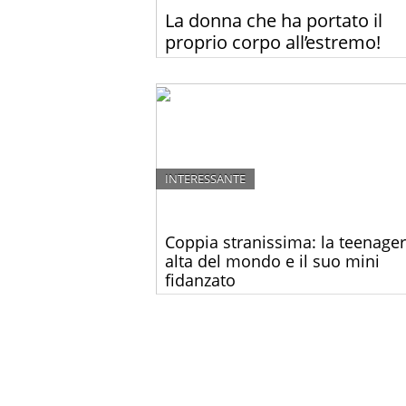
La donna che ha portato il
proprio corpo all’estremo!
La 24enne ragazza tedesca non ha tolto il co
per tre anni, perché vuole avere la vita più sot
al mondo!
INTERESSANTE
Coppia stranissima: la teenager
alta del mondo e il suo mini
fidanzato
L’amore non conosce ostacoli…lo dimostra 
delle coppie più strane del mondo. Guardate 
loro storia.