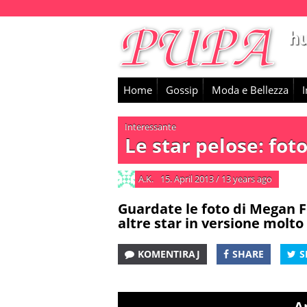
Home
Gossip
Moda e Bellezza
I
Interessante
Le star pelose: fot
A.K.
15. April 2013
/
13 years ago
Guardate le foto di Megan Fo
altre star in versione molto
KOMENTIRAJ
SHARE
S
Ap