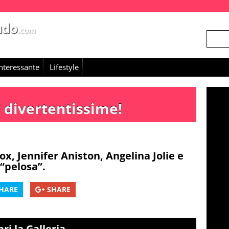
nteressante
Lifestyle
o divertentissime!
x, Jennifer Aniston, Angelina Jolie e
 “pelosa”.
HARE
SHARE
ri la Galleria