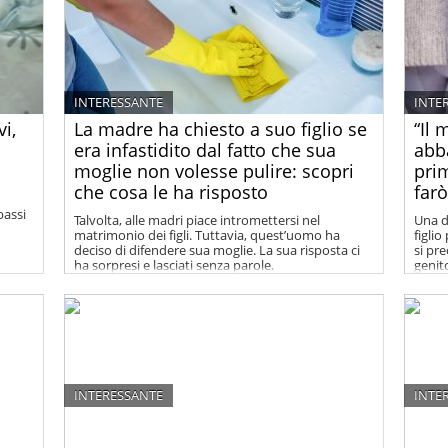
INTERESSANTE
INTE
i,
La madre ha chiesto a suo figlio se
“Il 
era infastidito dal fatto che sua
abb
moglie non volesse pulire: scopri
pri
che cosa le ha risposto
farò
bassi
Talvolta, alle madri piace intromettersi nel
Una d
matrimonio dei figli. Tuttavia, quest’uomo ha
figlio
deciso di difendere sua moglie. La sua risposta ci
si pr
ha sorpresi e lasciati senza parole.
genito
INTERESSANTE
INTE