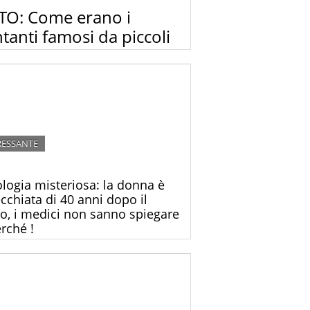
TO: Come erano i
tanti famosi da piccoli
ate come erano le grandi star della musica
nazionale da bambini. Li riconoscete?
RESSANTE
logia misteriosa: la donna è
cchiata di 40 anni dopo il
to, i medici non sanno spiegare
erché !
nna cinese, che dopo il parto è stata colpita
a strana patologia, sembra una donna
na di 70 anni, ma ne ha solo 27!