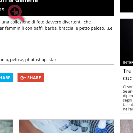
 15
na collezione di foto davvero divertenti, che
r femminili con baffi, barba, braccia e petto peloso…Le
pelo
,
pelose
,
photoshop
,
star
INTE
Tre
cuc
HARE
SHARE
Ci so
Se an
dipen
segni 
talent
nell’a