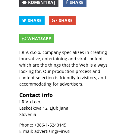
KOMENTIRAJ
SHARE
SHARE
SHARE
WHATSAPP
I.R.V. d.o.o. company specializes in creating
innovative, entertaining and viral content,
which are the things that the Web is always
looking for. Our production process and
content selection is friendly to visitors, and
accommodating for advertisers.
Contact info
I.R.V. d.o.o.
Leskoškova 12, Ljubljana
Slovenia
Phone: +386-1-5240145
E-mail:
advertising@irv.si