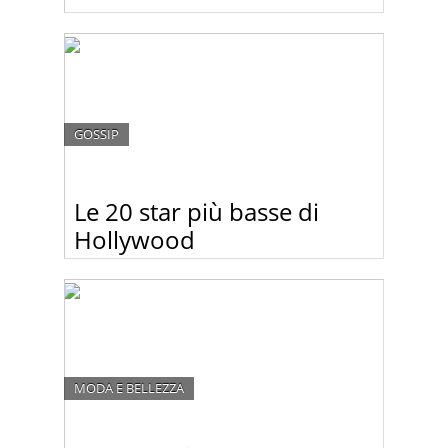
GOSSIP
Le 20 star più basse di
Hollywood
Guardate questa gallery delle star più bassine di
Hollywood. Scommettiamo che rimarrete sorpresi
da quanto sono bassi alcuni personaggi più famosi
del mondo.
MODA E BELLEZZA