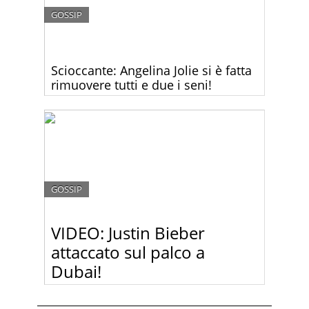
GOSSIP
Scioccante: Angelina Jolie si è fatta
rimuovere tutti e due i seni!
Angelina Jolie oggi ha scioccato il mondo rivelando
di essersi sottoposta a un intervento di
asportazione di tutti e due i seni per ridurre il forte
rischio di cancro.
GOSSIP
VIDEO: Justin Bieber
attaccato sul palco a
Dubai!
Ieri sera Justin Bieber è stato attaccato da un fan
durante il concerto a Dubai! Guardate il video!