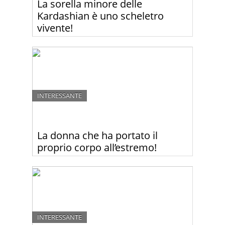
La sorella minore delle
Kardashian è uno scheletro
vivente!
No, non tutte le sorelle Kardashian sono famose
per le curve generose. Infatti, a differenza delle sue
sorelle maggiori, la 17enne Kendal spesso viene
criticata per essere troppo magra. Guardate le
foto!
INTERESSANTE
La donna che ha portato il
proprio corpo all’estremo!
La 24enne ragazza tedesca non ha tolto il corsetto
per tre anni, perché vuole avere la vita più sottile
al mondo!
INTERESSANTE