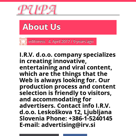
About Us
editoress
4. April 2017
/
9 years ago
I.R.V. d.o.o. company specializes
in creating innovative,
entertaining and viral content,
which are the things that the
Web is always looking for. Our
production process and content
selection is friendly to visitors,
and accommodating for
advertisers. Contact info I.R.V.
d.o.o. Leskoškova 12, Ljubljana
Slovenia Phone: +386-1-5240145
E-mail: advertising@irv.si