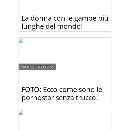
La donna con le gambe più
lunghe del mondo!
Guardate le foto della donna con le gambe più
lunghe del mondo in compagnia dell’uomo più
basso del mondo…una coppia davvero
interessante:-)
MODA E BELLEZZA
FOTO: Ecco come sono le
pornostar senza trucco!
Dopo aver visto queste foto, non guarderete più fil
porno!