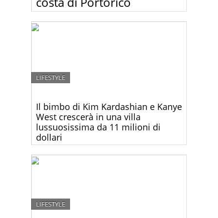
costa di Portorico
Lasciatevi incantare dalle foto del fantastico resort
W Retreat & Spa situato sull’idilliaca isola di
Vieques. Stupendo!
LIFESTYLE
Il bimbo di Kim Kardashian e Kanye
West crescerà in una villa
lussuosissima da 11 milioni di
dollari
Guardate le prime foto della nuova villa
lussosissima di Kim Kardashian e Kanye West!
LIFESTYLE