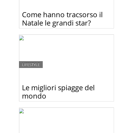
Come hanno tracsorso il
Natale le grandi star?
Guardate i momenti natalizi di Miley Cyrus, Justin
Bieber, Kim Kardashian e altre star.
LIFESTYLE
Le migliori spiagge del
mondo
La più sexy, la più romantica, la più “party”…Travel
Channel ha pubblicato la classifica delle spiagge
migliori del mondo. Guardate un po.