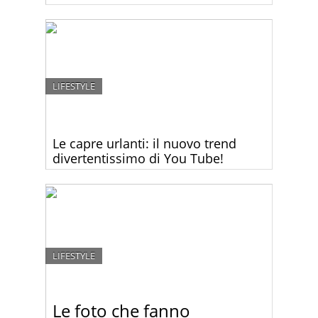
LIFESTYLE
Le capre urlanti: il nuovo trend
divertentissimo di You Tube!
Attenzione: questa potrebbe essere la cosa più
divertente che avete mai visto o sentito – i grandi
successi musicali mixati con il verso delle capre! Da
morire dal ridere!
LIFESTYLE
Le foto che fanno