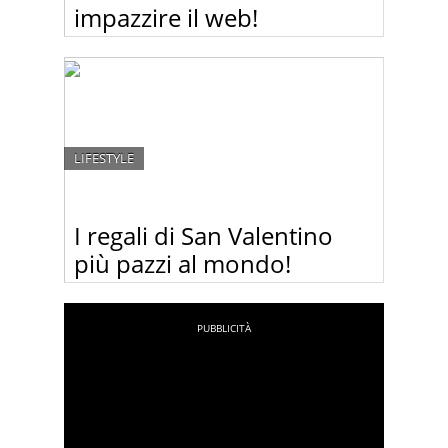
impazzire il web!
Guardate queste splendide immagini del fotografo
russo Murad Osmann, che sono diventate un vero
successo su Instagram. Murad ha fotografato la
sua fidanzata Nataly che lo conduce alla scoperta
delle più grandi attrazioni del mondo, tenendolo
per mano.
LIFESTYLE
I regali di San Valentino
più pazzi al mondo!
San Valentino è vicino. Non sapete ancora cosa
regalare al vostro amore? Guardate queste idee
pazzesche!