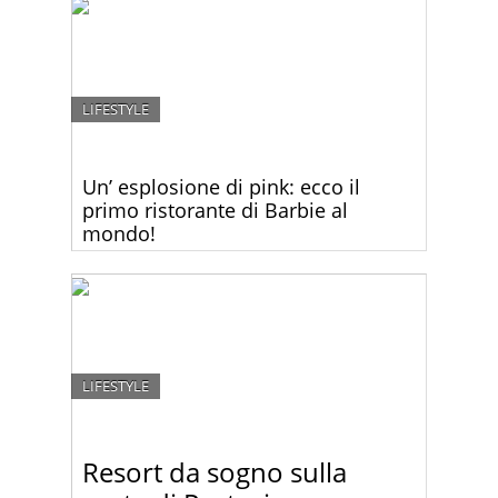
più originali, insoliti, bizzari e divertenti mai visti.
Forse vi viene qualche idea
LIFESTYLE
Un’ esplosione di pink: ecco il
primo ristorante di Barbie al
mondo!
Gli amanti della celebre bambola Barbie possono
ora riunirsi nel loro pinky paradiso!
LIFESTYLE
Resort da sogno sulla