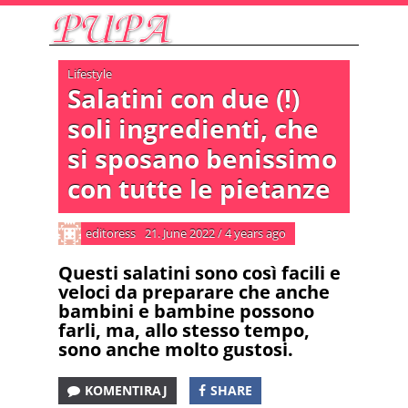
Lifestyle
Salatini con due (!)
soli ingredienti, che
si sposano benissimo
con tutte le pietanze
editoress
21. June 2022
/
4 years ago
Questi salatini sono così facili e
veloci da preparare che anche
bambini e bambine possono
farli, ma, allo stesso tempo,
sono anche molto gustosi.
KOMENTIRAJ
SHARE