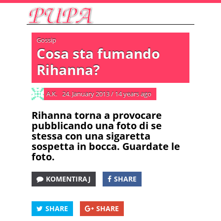
Gossip
Cosa sta fumando
Rihanna?
A.K.
24. January 2013
/
14 years ago
Rihanna torna a provocare
pubblicando una foto di se
stessa con una sigaretta
sospetta in bocca. Guardate le
foto.
KOMENTIRAJ
SHARE
SHARE
SHARE