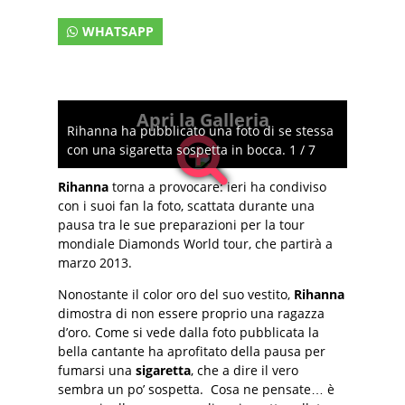
WHATSAPP
Apri la Galleria
Rihanna ha pubblicato una foto di se stessa
con una sigaretta sospetta in bocca. 1 / 7
Rihanna
torna a provocare: ieri ha condiviso
con i suoi fan la foto, scattata durante una
pausa tra le sue preparazioni per la tour
mondiale Diamonds World tour, che partirà a
marzo 2013.
Nonostante il color oro del suo vestito,
Rihanna
dimostra di non essere proprio una ragazza
d’oro. Come si vede dalla foto pubblicata la
bella cantante ha aprofitato della pausa per
fumarsi una
sigaretta
, che a dire il vero
sembra un po’ sospetta. Cosa ne pensate… è