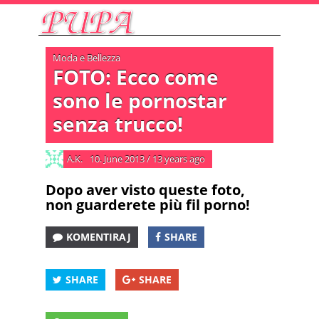
Moda e Bellezza
FOTO: Ecco come
sono le pornostar
senza trucco!
A.K.
10. June 2013
/
13 years ago
Dopo aver visto queste foto,
non guarderete più fil porno!
KOMENTIRAJ
SHARE
SHARE
SHARE