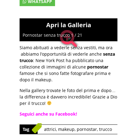
WHATSAPP
Apri la Galleria
Pornostar senza trucco 1 / 21
Siamo abituati a vederle senza vestiti, ma ora
abbiamo l’opportunità di vederle anche
senza
trucco
: New York Post ha pubblicato una
collezione di immagini di alcune
pornostar
famose che si sono fatte fotografare prima e
dopo il makeup.
Nella gallery trovate le foto del prima e dopo…
la differenza è davvero incredibile! Grazie a Dio
per il trucco!
Seguici anche su Facebook!
Tag
attrici
,
makeup
,
pornostar
,
trucco