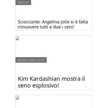
GOSSIP
Scioccante: Angelina Jolie si è fatta
rimuovere tutti e due i seni!
Angelina Jolie oggi ha scioccato il mondo rivelando
di essersi sottoposta a un intervento di
asportazione di tutti e due i seni per ridurre il forte
rischio di cancro.
MODA E BELLEZZA
Kim Kardashian mostra il
seno esplosivo!
Kim Kardashian in quinto mese di gravidanza non
è ancora pronta a rinunciare di strizzarsi dentro
abiti che più stretti non si può! Sotto questa mini
maglietta il suo seno sembrava scoppiare!