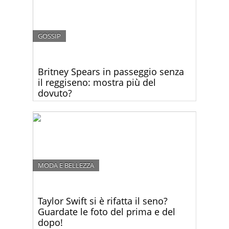
maglietta il suo seno sembrava scoppiare!
GOSSIP
Britney Spears in passeggio senza
il reggiseno: mostra più del
dovuto?
Dopo la recente separazione dal fidanzato Jason
Trawick, la single Britney Spears torna a stupirci…
questa volta mostrandoci la gran parte del seno.
MODA E BELLEZZA
Taylor Swift si è rifatta il seno?
Guardate le foto del prima e del
dopo!