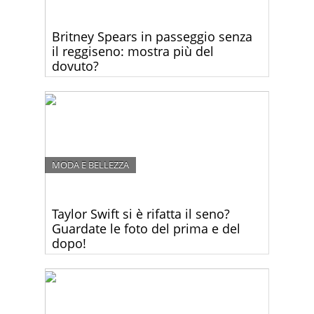
Britney Spears in passeggio senza
il reggiseno: mostra più del
dovuto?
Dopo la recente separazione dal fidanzato Jason
Trawick, la single Britney Spears torna a stupirci…
questa volta mostrandoci la gran parte del seno.
MODA E BELLEZZA
Taylor Swift si è rifatta il seno?
Guardate le foto del prima e del
dopo!
Taylor Swift ha mostrato una scollatura più
generosa che mai ai People’s Choice Awards. Si è
rifatta il seno?