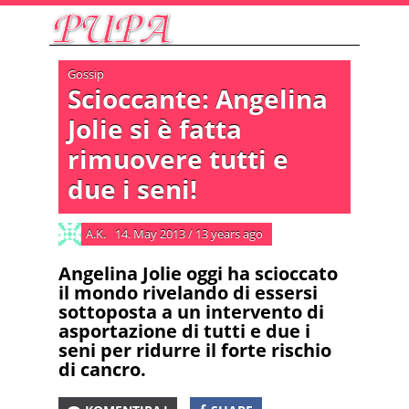
Gossip
Scioccante: Angelina
Jolie si è fatta
rimuovere tutti e
due i seni!
A.K.
14. May 2013
/
13 years ago
Angelina Jolie oggi ha scioccato
il mondo rivelando di essersi
sottoposta a un intervento di
asportazione di tutti e due i
seni per ridurre il forte rischio
di cancro.