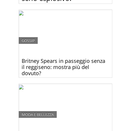
Kim Kardashian in quinto mese di gravidanza non
è ancora pronta a rinunciare di strizzarsi dentro
abiti che più stretti non si può! Sotto questa mini
maglietta il suo seno sembrava scoppiare!
GOSSIP
Britney Spears in passeggio senza
il reggiseno: mostra più del
dovuto?
Dopo la recente separazione dal fidanzato Jason
Trawick, la single Britney Spears torna a stupirci…
questa volta mostrandoci la gran parte del seno.
MODA E BELLEZZA