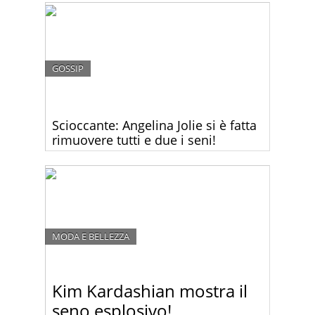
generosa che mai ai People’s Choice Awards. Si è
rifatta il seno?
GOSSIP
Scioccante: Angelina Jolie si è fatta
rimuovere tutti e due i seni!
Angelina Jolie oggi ha scioccato il mondo rivelando
di essersi sottoposta a un intervento di
asportazione di tutti e due i seni per ridurre il forte
rischio di cancro.
MODA E BELLEZZA
Kim Kardashian mostra il
seno esplosivo!