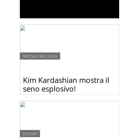
MODA E BELLEZZA
Kim Kardashian mostra il
seno esplosivo!
Kim Kardashian in quinto mese di gravidanza non
è ancora pronta a rinunciare di strizzarsi dentro
abiti che più stretti non si può! Sotto questa mini
maglietta il suo seno sembrava scoppiare!
GOSSIP