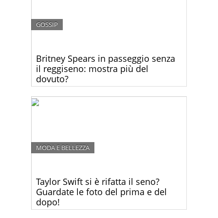
GOSSIP
Britney Spears in passeggio senza
il reggiseno: mostra più del
dovuto?
Dopo la recente separazione dal fidanzato Jason
Trawick, la single Britney Spears torna a stupirci…
questa volta mostrandoci la gran parte del seno.
MODA E BELLEZZA
Taylor Swift si è rifatta il seno?
Guardate le foto del prima e del
dopo!
Taylor Swift ha mostrato una scollatura più