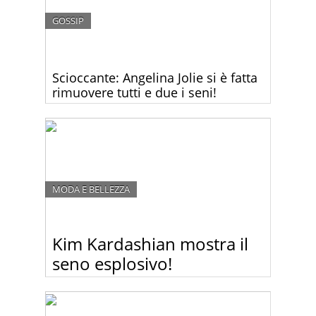
GOSSIP
Scioccante: Angelina Jolie si è fatta
rimuovere tutti e due i seni!
Angelina Jolie oggi ha scioccato il mondo rivelando
di essersi sottoposta a un intervento di
asportazione di tutti e due i seni per ridurre il forte
rischio di cancro.
MODA E BELLEZZA
Kim Kardashian mostra il
seno esplosivo!
Kim Kardashian in quinto mese di gravidanza non
è ancora pronta a rinunciare di strizzarsi dentro
abiti che più stretti non si può! Sotto questa mini