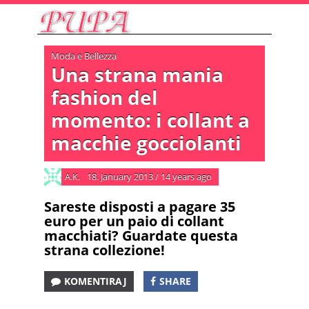
Moda e Bellezza
Una strana mania
fashion del
momento: i collant a
macchie gocciolanti
A.K.
18. January 2013
/
14 years ago
Sareste disposti a pagare 35
euro per un paio di collant
macchiati? Guardate questa
strana collezione!
KOMENTIRAJ
SHARE