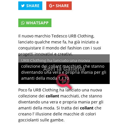
SHARE
SHARE
WHATSAPP
Il nuovo marchio Tedesco URB Clothing,
lanciato qualche mese fa, ha già iniziato a
conquistare il mondo del fashion con i suoi
progetti innovativi e creativi.
URB Clothing ha lanciato una nuova
collezione dei collant macchiati, che stanno
Apri la Galleria
diventando una vera e propria mania per gli
amanti della moda 1 / 10
Poco fa URB Clothing ha lanciato una nuova
collezione dei
collant
macchiati, che stanno
diventando una vera e propria mania per gli
amanti della moda. Si tratta dei
collant
che
creano l’ illusione delle macchie di colori
gocciolanti sulle gambe.