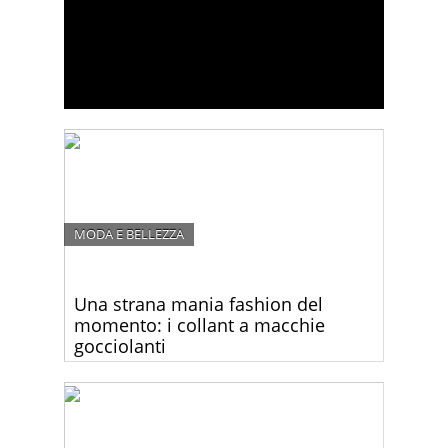
MODA E BELLEZZA
Una strana mania fashion del
momento: i collant a macchie
gocciolanti
Sareste disposti a pagare 35 euro per un paio di
collant macchiati? Guardate questa strana
collezione!