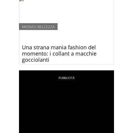
MODA E BELLEZZA
Una strana mania fashion del
momento: i collant a macchie
gocciolanti
Sareste disposti a pagare 35 euro per un paio di
collant macchiati? Guardate questa strana
collezione!