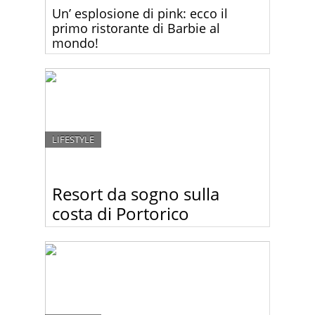
Un’ esplosione di pink: ecco il
primo ristorante di Barbie al
mondo!
Gli amanti della celebre bambola Barbie possono
ora riunirsi nel loro pinky paradiso!
LIFESTYLE
Resort da sogno sulla
costa di Portorico
Lasciatevi incantare dalle foto del fantastico resort
W Retreat & Spa situato sull’idilliaca isola di
Vieques. Stupendo!