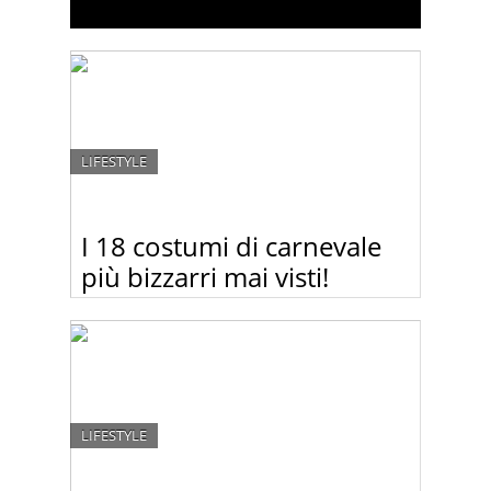
LIFESTYLE
I 18 costumi di carnevale
più bizzarri mai visti!
Guardate questa raccolta di costumi di carnevale
più originali, insoliti, bizzari e divertenti mai visti.
Forse vi viene qualche idea
LIFESTYLE