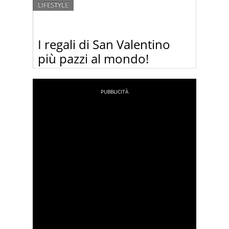
LIFESTYLE
I regali di San Valentino
più pazzi al mondo!
San Valentino è vicino. Non sapete ancora cosa
regalare al vostro amore? Guardate queste idee
pazzesche!