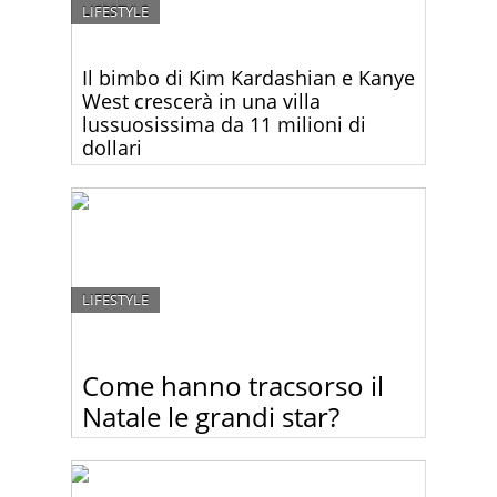
LIFESTYLE
Il bimbo di Kim Kardashian e Kanye
West crescerà in una villa
lussuosissima da 11 milioni di
dollari
Guardate le prime foto della nuova villa
lussosissima di Kim Kardashian e Kanye West!
LIFESTYLE
Come hanno tracsorso il
Natale le grandi star?
Guardate i momenti natalizi di Miley Cyrus, Justin
Bieber, Kim Kardashian e altre star.