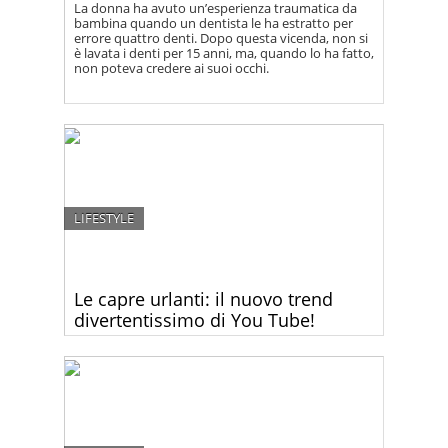
La donna ha avuto un’esperienza traumatica da
bambina quando un dentista le ha estratto per
errore quattro denti. Dopo questa vicenda, non si
è lavata i denti per 15 anni, ma, quando lo ha fatto,
non poteva credere ai suoi occhi.
LIFESTYLE
Le capre urlanti: il nuovo trend
divertentissimo di You Tube!
Attenzione: questa potrebbe essere la cosa più
divertente che avete mai visto o sentito – i grandi
successi musicali mixati con il verso delle capre! Da
morire dal ridere!