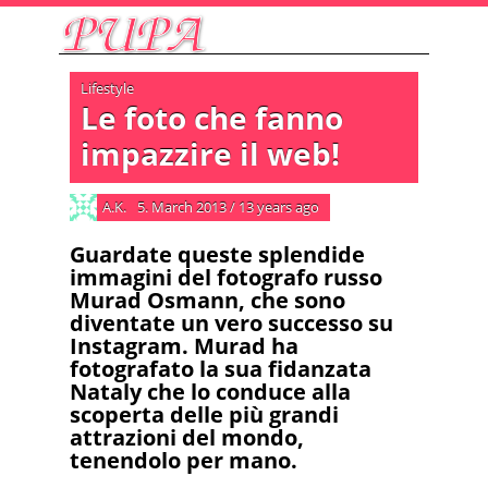
Lifestyle
Le foto che fanno
impazzire il web!
A.K.
5. March 2013
/
13 years ago
Guardate queste splendide
immagini del fotografo russo
Murad Osmann, che sono
diventate un vero successo su
Instagram. Murad ha
fotografato la sua fidanzata
Nataly che lo conduce alla
scoperta delle più grandi
attrazioni del mondo,
tenendolo per mano.