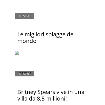
LIFESTYLE
Le migliori spiagge del
mondo
La più sexy, la più romantica, la più “party”…Travel
Channel ha pubblicato la classifica delle spiagge
migliori del mondo. Guardate un po.
LIFESTYLE
Britney Spears vive in una
villa da 8,5 millioni!