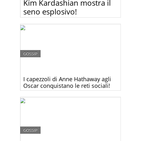
Kim Kardashian mostra il
seno esplosivo!
Kim Kardashian in quinto mese di gravidanza non
è ancora pronta a rinunciare di strizzarsi dentro
abiti che più stretti non si può! Sotto questa mini
maglietta il suo seno sembrava scoppiare!
GOSSIP
I capezzoli di Anne Hathaway agli
Oscar conquistano le reti sociali!
Secondo molti il vestito che Anne Hathaway ha
scelto per gli Oscar, era troppo volgare e non
adatto all’occasione. Voi che ne dite?
GOSSIP