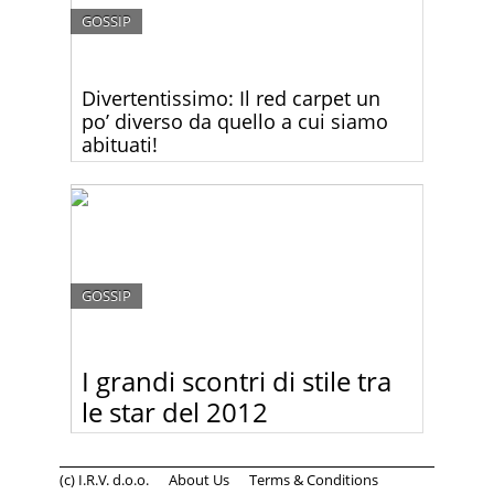
GOSSIP
Divertentissimo: Il red carpet un
po’ diverso da quello a cui siamo
abituati!
Non capita spesso di vedere un red carpet così
divertente come quello di ieri sera alla consegna
dei premi BAFTA di Londra. Stavolta è stata la
pioggia a fare lo scherzo.
GOSSIP
I grandi scontri di stile tra
le star del 2012
Stesso abito, star diversa: chi lo porta meglio?
Decidi tu:-)
(c) I.R.V. d.o.o.
About Us
Terms & Conditions