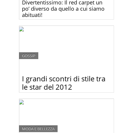
Divertentissimo: Il red carpet un
po’ diverso da quello a cui siamo
abituati!
Non capita spesso di vedere un red carpet così
divertente come quello di ieri sera alla consegna
dei premi BAFTA di Londra. Stavolta è stata la
pioggia a fare lo scherzo.
GOSSIP
I grandi scontri di stile tra
le star del 2012
Stesso abito, star diversa: chi lo porta meglio?
Decidi tu:-)
MODA E BELLEZZA