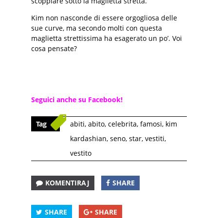
scoppiare sotto la maglietta stretta.
Kim non nasconde di essere orgogliosa delle
sue curve, ma secondo molti con questa
maglietta strettissima ha esagerato un po’. Voi
cosa pensate?
Seguici anche su Facebook!
Tag
abiti
,
abito
,
celebrita
,
famosi
,
kim
kardashian
,
seno
,
star
,
vestiti
,
vestito
KOMENTIRAJ
SHARE
SHARE
SHARE