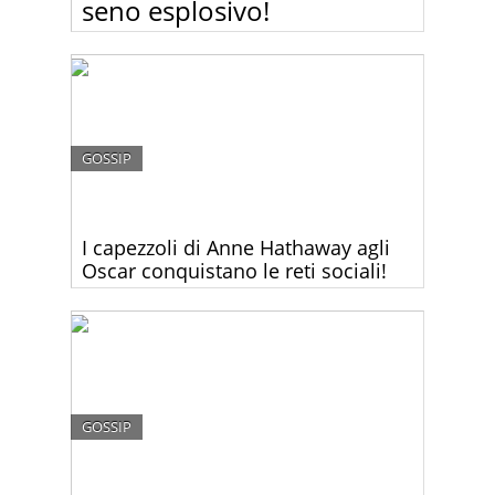
seno esplosivo!
Kim Kardashian in quinto mese di gravidanza non
è ancora pronta a rinunciare di strizzarsi dentro
abiti che più stretti non si può! Sotto questa mini
maglietta il suo seno sembrava scoppiare!
GOSSIP
I capezzoli di Anne Hathaway agli
Oscar conquistano le reti sociali!
Secondo molti il vestito che Anne Hathaway ha
scelto per gli Oscar, era troppo volgare e non
adatto all’occasione. Voi che ne dite?
GOSSIP