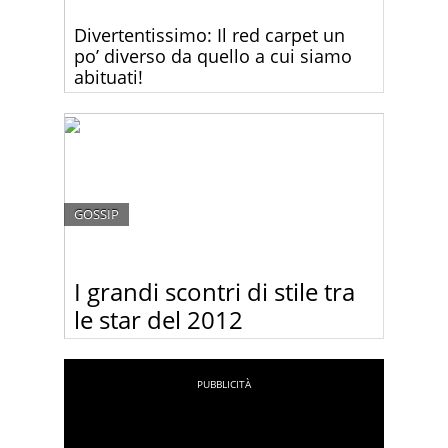
Divertentissimo: Il red carpet un
po’ diverso da quello a cui siamo
abituati!
Non capita spesso di vedere un red carpet così
divertente come quello di ieri sera alla consegna
dei premi BAFTA di Londra. Stavolta è stata la
pioggia a fare lo scherzo.
GOSSIP
I grandi scontri di stile tra
le star del 2012
Stesso abito, star diversa: chi lo porta meglio?
Decidi tu:-)