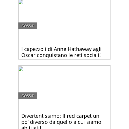
GOSSIP
I capezzoli di Anne Hathaway agli
Oscar conquistano le reti sociali!
Secondo molti il vestito che Anne Hathaway ha
scelto per gli Oscar, era troppo volgare e non
adatto all’occasione. Voi che ne dite?
GOSSIP
Divertentissimo: Il red carpet un
po’ diverso da quello a cui siamo
abituati!