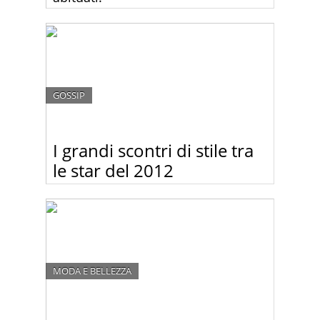
Non capita spesso di vedere un red carpet così
divertente come quello di ieri sera alla consegna
dei premi BAFTA di Londra. Stavolta è stata la
pioggia a fare lo scherzo.
GOSSIP
I grandi scontri di stile tra
le star del 2012
Stesso abito, star diversa: chi lo porta meglio?
Decidi tu:-)
MODA E BELLEZZA