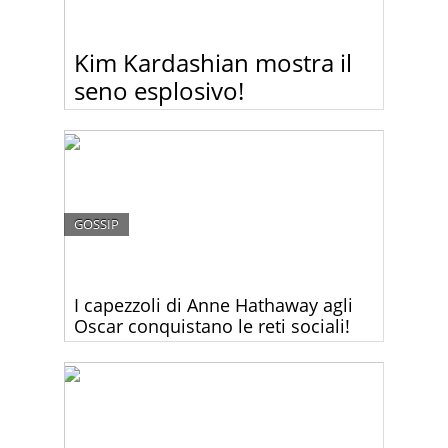
Kim Kardashian mostra il
seno esplosivo!
Kim Kardashian in quinto mese di gravidanza non
è ancora pronta a rinunciare di strizzarsi dentro
abiti che più stretti non si può! Sotto questa mini
maglietta il suo seno sembrava scoppiare!
GOSSIP
I capezzoli di Anne Hathaway agli
Oscar conquistano le reti sociali!
Secondo molti il vestito che Anne Hathaway ha
scelto per gli Oscar, era troppo volgare e non
adatto all’occasione. Voi che ne dite?