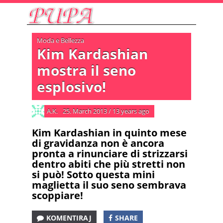
Moda e Bellezza
Kim Kardashian
mostra il seno
esplosivo!
A.K.
25. March 2013
/
13 years ago
Kim Kardashian in quinto mese
di gravidanza non è ancora
pronta a rinunciare di strizzarsi
dentro abiti che più stretti non
si può! Sotto questa mini
maglietta il suo seno sembrava
scoppiare!
KOMENTIRAJ
SHARE