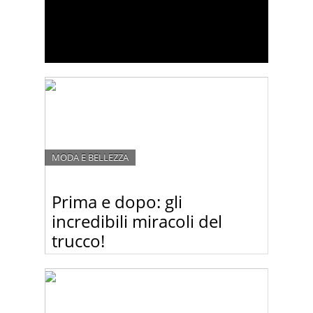
MODA E BELLEZZA
Prima e dopo: gli
incredibili miracoli del
trucco!
Il make up artist russo Vadim Andreev compie
miracoli sui visi delle donne e le trasforma in star –
con il trucco! Guardate la gallery delle sue
trasformazioni miracolose!