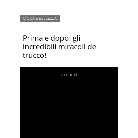
MODA E BELLEZZA
Prima e dopo: gli
incredibili miracoli del
trucco!
Il make up artist russo Vadim Andreev compie
miracoli sui visi delle donne e le trasforma in star –
con il trucco! Guardate la gallery delle sue
trasformazioni miracolose!