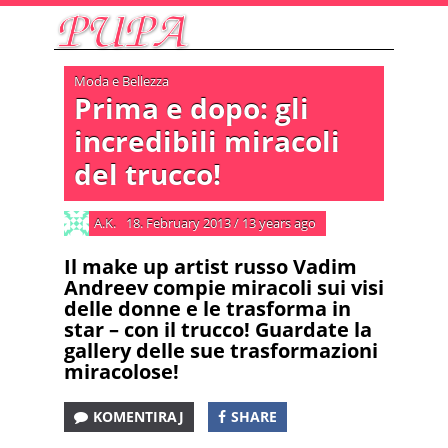
Moda e Bellezza
Prima e dopo: gli
incredibili miracoli
del trucco!
A.K.
18. February 2013
/
13 years ago
Il make up artist russo Vadim
Andreev compie miracoli sui visi
delle donne e le trasforma in
star – con il trucco! Guardate la
gallery delle sue trasformazioni
miracolose!
KOMENTIRAJ
SHARE