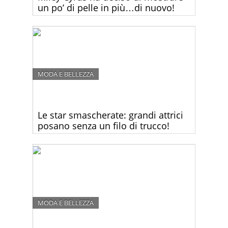
un po’ di pelle in più…di nuovo!
Miley Cyrus sembra essere davvero fiera del suo
fisico in forma, visto che ultimamente spesso la
vediamo mostrare un po’ di pelle in più.
MODA E BELLEZZA
Le star smascherate: grandi attrici
posano senza un filo di trucco!
Le grandi star di Hollywood hanno accettato di
posare per la rivista W Magazine senza un filo di
trucco e senza il Photoshop.
MODA E BELLEZZA