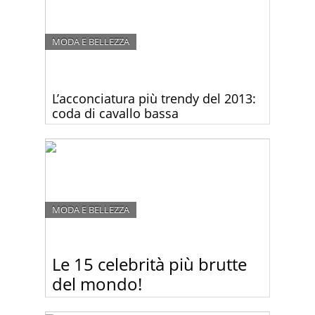
MODA E BELLEZZA
L’acconciatura più trendy del 2013:
coda di cavallo bassa
Se quest’anno vuoi essere al passo con i trend dei
più grandi nomi dal mondo della moda, la coda di
cavallo bassa è la scelta giusta per te.
MODA E BELLEZZA
Le 15 celebrità più brutte
del mondo!
Guardate le foto delle celebrità più brutte del