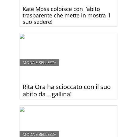
Kate Moss colpisce con l’abito
trasparente che mette in mostra il
suo sedere!
Molti sono rimasti scioccati dal look di Kate Moss
alla Fashion Week di Parigi. Guardate perché.
MODA E BELLEZZA
Rita Ora ha scioccato con il suo
abito da…gallina!
Rita Ora, la 22enne cantante kosovara e ex ragazza
di Robert Kardashian, spesso colpisce con il suo
look un po’ particolare. Ma questa volta ha
davvero esagerato
MODA E BELLEZZA