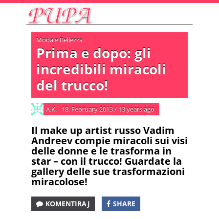
Moda e Bellezza
Prima e dopo: gli
incredibili miracoli
del trucco!
A.K.
18. February 2013
/
13 years ago
Il make up artist russo Vadim
Andreev compie miracoli sui visi
delle donne e le trasforma in
star – con il trucco! Guardate la
gallery delle sue trasformazioni
miracolose!
KOMENTIRAJ
SHARE