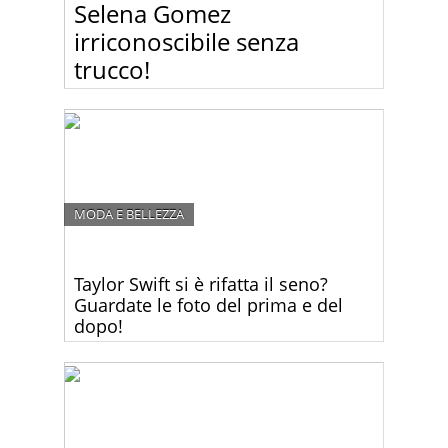
Selena Gomez
irriconoscibile senza
trucco!
Sembra che nemmeno le star più brillanti di
Hollywood non siano poi così brillanti appena
sveglie la mattina. Guardate le foto di Selena
Gomez senza trucco… è quasi irriconoscibile!
MODA E BELLEZZA
Taylor Swift si è rifatta il seno?
Guardate le foto del prima e del
dopo!
Taylor Swift ha mostrato una scollatura più
generosa che mai ai People’s Choice Awards. Si è
rifatta il seno?