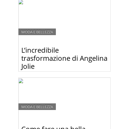
mondo. Chi è il vostro bruttino preferito?
MODA E BELLEZZA
L’incredibile
trasformazione di Angelina
Jolie
Angelina Jolie è considerata una delle donne più
belle e sexy del nostro pianeta. Ma non è solo
madre natura quella che ha dotato Angelina di
bellezza. Anche qualche chirurgo plastico ci ha
messo lo zampino.
MODA E BELLEZZA
Come fare una bella