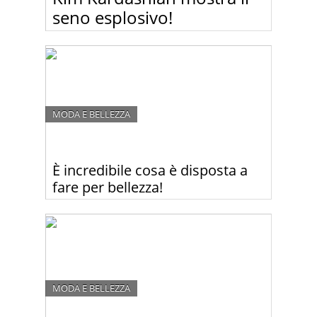
seno esplosivo!
Kim Kardashian in quinto mese di gravidanza non
è ancora pronta a rinunciare di strizzarsi dentro
abiti che più stretti non si può! Sotto questa mini
maglietta il suo seno sembrava scoppiare!
MODA E BELLEZZA
È incredibile cosa è disposta a
fare per bellezza!
Kim Kardashian ha scioccato i suoi fan mostrando
il suo volto ricoperto di sangue! Guardate perché.
MODA E BELLEZZA