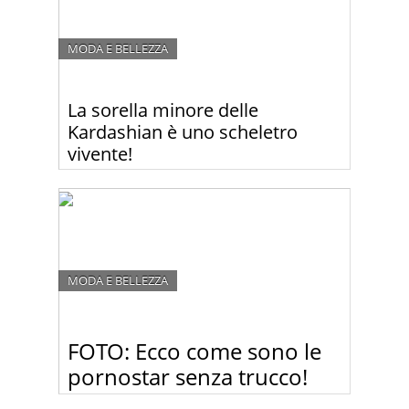
MODA E BELLEZZA
La sorella minore delle
Kardashian è uno scheletro
vivente!
No, non tutte le sorelle Kardashian sono famose
per le curve generose. Infatti, a differenza delle sue
sorelle maggiori, la 17enne Kendal spesso viene
criticata per essere troppo magra. Guardate le
foto!
MODA E BELLEZZA
FOTO: Ecco come sono le
pornostar senza trucco!
Dopo aver visto queste foto, non guarderete più fil