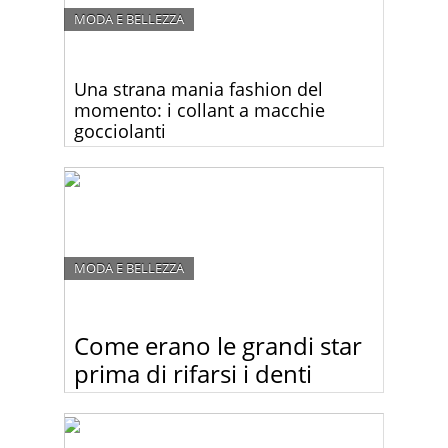
MODA E BELLEZZA
Una strana mania fashion del
momento: i collant a macchie
gocciolanti
Sareste disposti a pagare 35 euro per un paio di
collant macchiati? Guardate questa strana
collezione!
MODA E BELLEZZA
Come erano le grandi star
prima di rifarsi i denti
Guardate come erano i personaggi famosi prima di
comprarsi “il sorriso da star”.