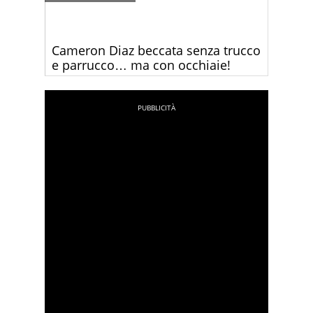
Cameron Diaz beccata senza trucco
e parrucco… ma con occhiaie!
Guardate come è Cameron Diaz durante le sue
faccende quotidiane – senza trucco e vestita
casual.