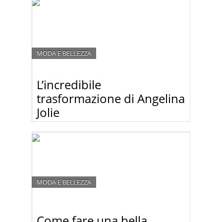
cavallo bassa è la scelta giusta per te.
MODA E BELLEZZA
L’incredibile
trasformazione di Angelina
Jolie
Angelina Jolie è considerata una delle donne più
belle e sexy del nostro pianeta. Ma non è solo
madre natura quella che ha dotato Angelina di
bellezza. Anche qualche chirurgo plastico ci ha
messo lo zampino.
MODA E BELLEZZA
Come fare una bella