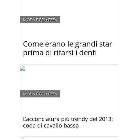
MODA E BELLEZZA
Come erano le grandi star
prima di rifarsi i denti
Guardate come erano i personaggi famosi prima di
comprarsi “il sorriso da star”.
MODA E BELLEZZA
L’acconciatura più trendy del 2013:
coda di cavallo bassa
Se quest’anno vuoi essere al passo con i trend dei
più grandi nomi dal mondo della moda, la coda di