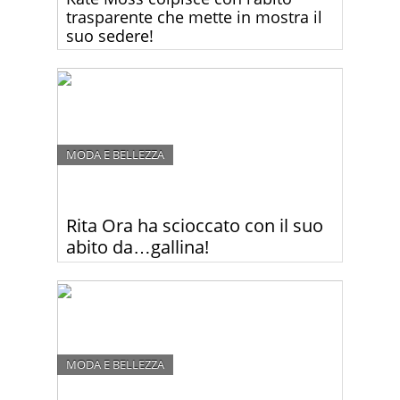
trasparente che mette in mostra il
suo sedere!
Molti sono rimasti scioccati dal look di Kate Moss
alla Fashion Week di Parigi. Guardate perché.
MODA E BELLEZZA
Rita Ora ha scioccato con il suo
abito da…gallina!
Rita Ora, la 22enne cantante kosovara e ex ragazza
di Robert Kardashian, spesso colpisce con il suo
look un po’ particolare. Ma questa volta ha
davvero esagerato
MODA E BELLEZZA