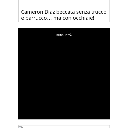
Cameron Diaz beccata senza trucco
e parrucco… ma con occhiaie!
Guardate come è Cameron Diaz durante le sue
faccende quotidiane – senza trucco e vestita
casual.