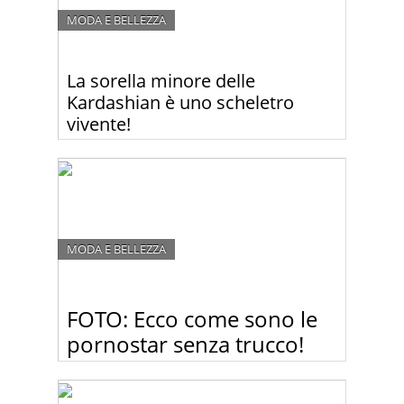
MODA E BELLEZZA
La sorella minore delle
Kardashian è uno scheletro
vivente!
No, non tutte le sorelle Kardashian sono famose
per le curve generose. Infatti, a differenza delle sue
sorelle maggiori, la 17enne Kendal spesso viene
criticata per essere troppo magra. Guardate le
foto!
MODA E BELLEZZA
FOTO: Ecco come sono le
pornostar senza trucco!
Dopo aver visto queste foto, non guarderete più fil
porno!