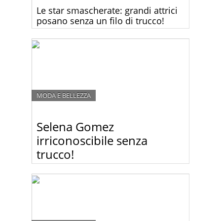
Le star smascherate: grandi attrici
posano senza un filo di trucco!
Le grandi star di Hollywood hanno accettato di
posare per la rivista W Magazine senza un filo di
trucco e senza il Photoshop.
MODA E BELLEZZA
Selena Gomez
irriconoscibile senza
trucco!
Sembra che nemmeno le star più brillanti di
Hollywood non siano poi così brillanti appena
sveglie la mattina. Guardate le foto di Selena
Gomez senza trucco… è quasi irriconoscibile!