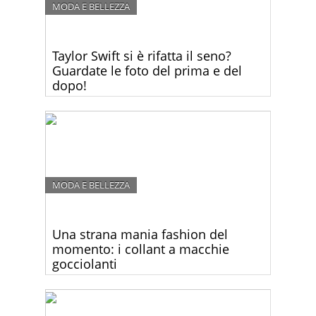
MODA E BELLEZZA
Taylor Swift si è rifatta il seno?
Guardate le foto del prima e del
dopo!
Taylor Swift ha mostrato una scollatura più
generosa che mai ai People’s Choice Awards. Si è
rifatta il seno?
MODA E BELLEZZA
Una strana mania fashion del
momento: i collant a macchie
gocciolanti
Sareste disposti a pagare 35 euro per un paio di
collant macchiati? Guardate questa strana
collezione!