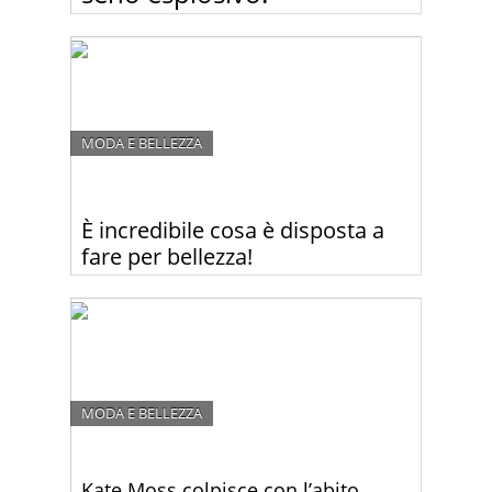
Kim Kardashian in quinto mese di gravidanza non
è ancora pronta a rinunciare di strizzarsi dentro
abiti che più stretti non si può! Sotto questa mini
maglietta il suo seno sembrava scoppiare!
MODA E BELLEZZA
È incredibile cosa è disposta a
fare per bellezza!
Kim Kardashian ha scioccato i suoi fan mostrando
il suo volto ricoperto di sangue! Guardate perché.
MODA E BELLEZZA
Kate Moss colpisce con l’abito