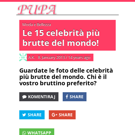
Moda e Bellezza
Le 15 celebrità più
brutte del mondo!
A.K.
8. January 2013
/
14 years ago
Guardate le foto delle celebrità
più brutte del mondo. Chi è il
vostro bruttino preferito?
KOMENTIRAJ
SHARE
SHARE
SHARE
WHATSAPP