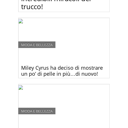
trucco!
Il make up artist russo Vadim Andreev compie
miracoli sui visi delle donne e le trasforma in star –
con il trucco! Guardate la gallery delle sue
trasformazioni miracolose!
MODA E BELLEZZA
Miley Cyrus ha deciso di mostrare
un po’ di pelle in più…di nuovo!
Miley Cyrus sembra essere davvero fiera del suo
fisico in forma, visto che ultimamente spesso la
vediamo mostrare un po’ di pelle in più.
MODA E BELLEZZA