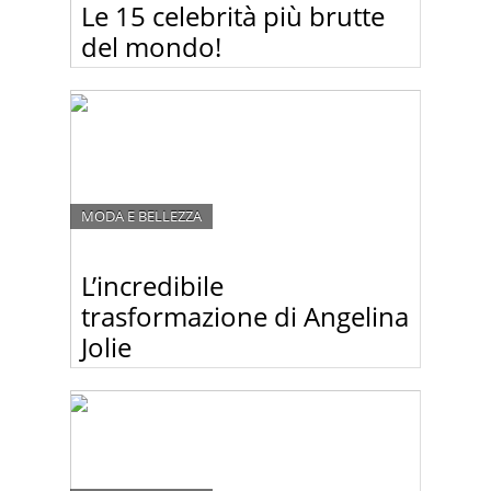
Le 15 celebrità più brutte
del mondo!
Guardate le foto delle celebrità più brutte del
mondo. Chi è il vostro bruttino preferito?
MODA E BELLEZZA
L’incredibile
trasformazione di Angelina
Jolie
Angelina Jolie è considerata una delle donne più
belle e sexy del nostro pianeta. Ma non è solo
madre natura quella che ha dotato Angelina di
bellezza. Anche qualche chirurgo plastico ci ha
messo lo zampino.