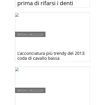
prima di rifarsi i denti
Guardate come erano i personaggi famosi prima di
comprarsi “il sorriso da star”.
MODA E BELLEZZA
L’acconciatura più trendy del 2013:
coda di cavallo bassa
Se quest’anno vuoi essere al passo con i trend dei
più grandi nomi dal mondo della moda, la coda di
cavallo bassa è la scelta giusta per te.
MODA E BELLEZZA