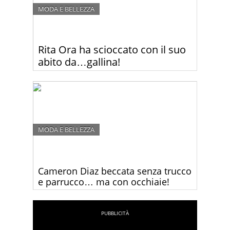
MODA E BELLEZZA
Rita Ora ha scioccato con il suo
abito da…gallina!
Rita Ora, la 22enne cantante kosovara e ex ragazza
di Robert Kardashian, spesso colpisce con il suo
look un po’ particolare. Ma questa volta ha
davvero esagerato
MODA E BELLEZZA
Cameron Diaz beccata senza trucco
e parrucco… ma con occhiaie!
Guardate come è Cameron Diaz durante le sue
faccende quotidiane – senza trucco e vestita
casual.