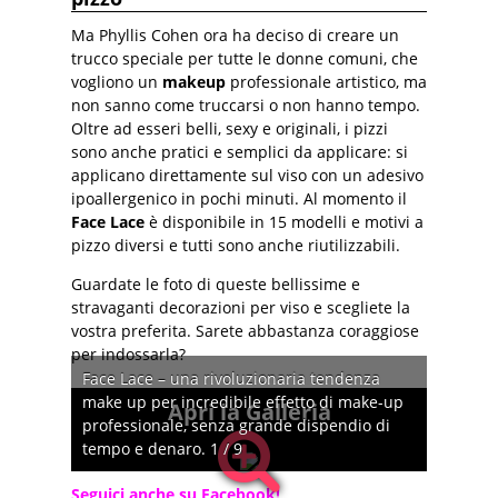
Ma Phyllis Cohen ora ha deciso di creare un
trucco speciale per tutte le donne comuni, che
vogliono un
makeup
professionale artistico, ma
non sanno come truccarsi o non hanno tempo.
Oltre ad esseri belli, sexy e originali, i pizzi
sono anche pratici e semplici da applicare: si
applicano direttamente sul viso con un adesivo
ipoallergenico in pochi minuti. Al momento il
Face Lace
è disponibile in 15 modelli e motivi a
pizzo diversi e tutti sono anche riutilizzabili.
Guardate le foto di queste bellissime e
stravaganti decorazioni per viso e scegliete la
vostra preferita. Sarete abbastanza coraggiose
per indossarla?
Face Lace – una rivoluzionaria tendenza
make up per incredibile effetto di make-up
Apri la Galleria
professionale, senza grande dispendio di
tempo e denaro. 1 / 9
Seguici anche su Facebook!