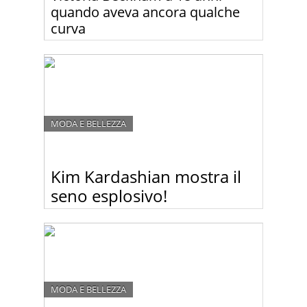
quando aveva ancora qualche
curva
Ecco com’era Victoria Beckham a 18 anni, quando
aveva ancora qualche curva e qualche chilo in più.
MODA E BELLEZZA
Kim Kardashian mostra il
seno esplosivo!
Kim Kardashian in quinto mese di gravidanza non
è ancora pronta a rinunciare di strizzarsi dentro
abiti che più stretti non si può! Sotto questa mini
maglietta il suo seno sembrava scoppiare!
MODA E BELLEZZA