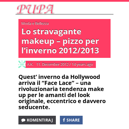
Moda e Bellezza
Lo stravagante
makeup – pizzo per
l’inverno 2012/2013
A.K.
11. December 2012
/
14 years ago
Quest’ inverno da Hollywood
arriva il “Face Lace” – una
rivoluzionaria tendenza make
up per le amanti del look
originale, eccentrico e davvero
seducente.
KOMENTIRAJ
SHARE