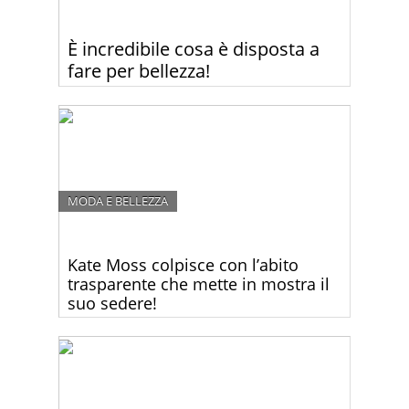
È incredibile cosa è disposta a
fare per bellezza!
Kim Kardashian ha scioccato i suoi fan mostrando
il suo volto ricoperto di sangue! Guardate perché.
MODA E BELLEZZA
Kate Moss colpisce con l’abito
trasparente che mette in mostra il
suo sedere!
Molti sono rimasti scioccati dal look di Kate Moss
alla Fashion Week di Parigi. Guardate perché.