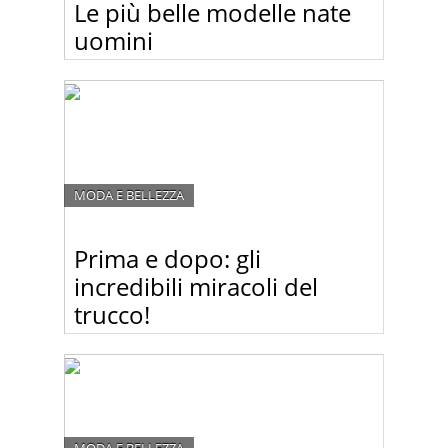
Le più belle modelle nate
uomini
Chi direbbe mai che queste bellissime modelle
sono gli ex uomini?
MODA E BELLEZZA
Prima e dopo: gli
incredibili miracoli del
trucco!
Il make up artist russo Vadim Andreev compie
miracoli sui visi delle donne e le trasforma in star –
con il trucco! Guardate la gallery delle sue
trasformazioni miracolose!