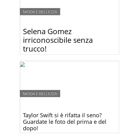
MODA E BELLEZZA
Selena Gomez
irriconoscibile senza
trucco!
Sembra che nemmeno le star più brillanti di
Hollywood non siano poi così brillanti appena
sveglie la mattina. Guardate le foto di Selena
Gomez senza trucco… è quasi irriconoscibile!
MODA E BELLEZZA
Taylor Swift si è rifatta il seno?
Guardate le foto del prima e del
dopo!
Taylor Swift ha mostrato una scollatura più