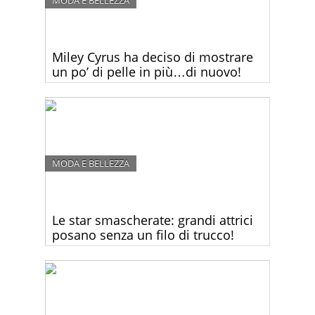
MODA E BELLEZZA
Miley Cyrus ha deciso di mostrare
un po’ di pelle in più…di nuovo!
Miley Cyrus sembra essere davvero fiera del suo
fisico in forma, visto che ultimamente spesso la
vediamo mostrare un po’ di pelle in più.
MODA E BELLEZZA
Le star smascherate: grandi attrici
posano senza un filo di trucco!
Le grandi star di Hollywood hanno accettato di
posare per la rivista W Magazine senza un filo di
trucco e senza il Photoshop.