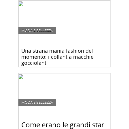
generosa che mai ai People’s Choice Awards. Si è
rifatta il seno?
MODA E BELLEZZA
Una strana mania fashion del
momento: i collant a macchie
gocciolanti
Sareste disposti a pagare 35 euro per un paio di
collant macchiati? Guardate questa strana
collezione!
MODA E BELLEZZA
Come erano le grandi star