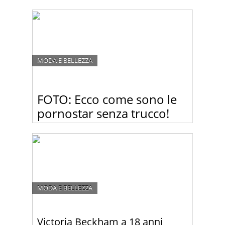
No, non tutte le sorelle Kardashian sono famose
per le curve generose. Infatti, a differenza delle sue
sorelle maggiori, la 17enne Kendal spesso viene
criticata per essere troppo magra. Guardate le
foto!
MODA E BELLEZZA
FOTO: Ecco come sono le
pornostar senza trucco!
Dopo aver visto queste foto, non guarderete più fil
porno!
MODA E BELLEZZA
Victoria Beckham a 18 anni